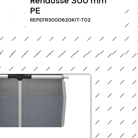
Rehausse 300 mm
PE
REPEFR300D620KIT-T02