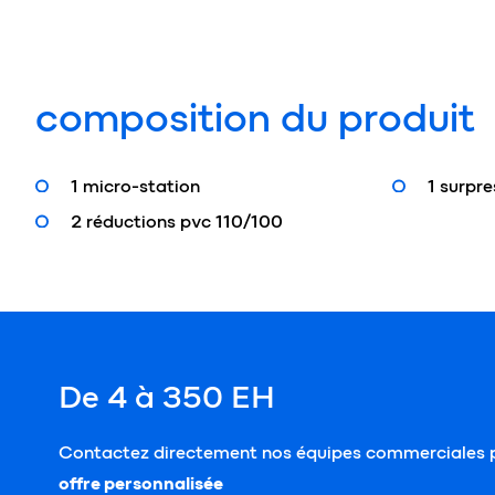
composition du produit
1 micro-station
1 surpre
2 réductions pvc 110/100
De 4 à 350 EH
Contactez directement nos équipes commerciales p
offre personnalisée