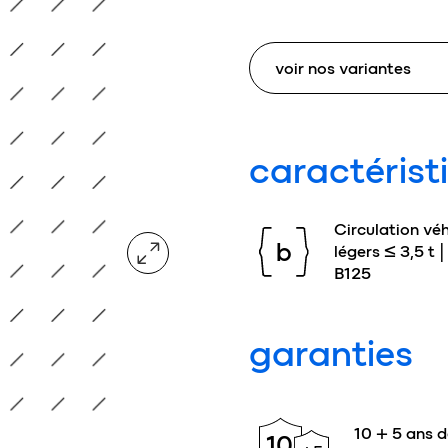
caractérist
Circulation véh
agrandir l'image
b
légers ≤ 3,5 t |
B125
garanties
10 + 5 ans d
10