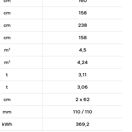
cm
160
cm
158
cm
238
cm
158
m³
4,5
m³
4,24
t
3,11
t
3,06
cm
2 x 62
mm
110 / 110
kWh
369,2