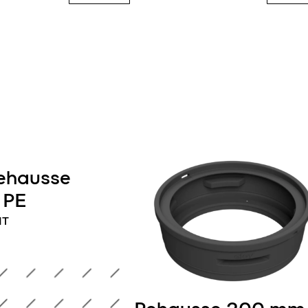
rehausse
 PE
IT