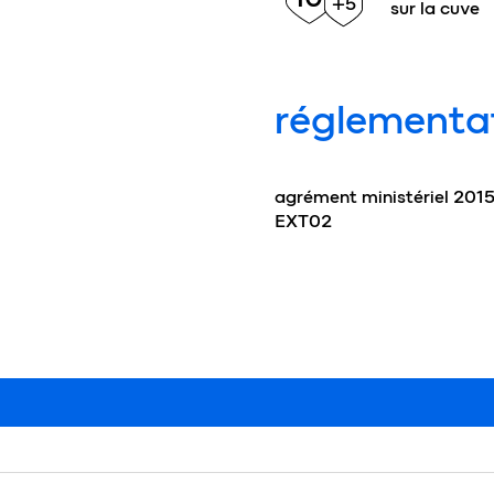
+5
sur la cuve
réglementa
agrément ministériel 201
EXT02