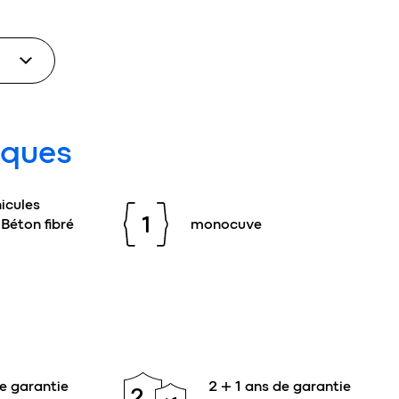
iques
icules
1
 Béton fibré
monocuve
e garantie
2 + 1 ans de garantie
2