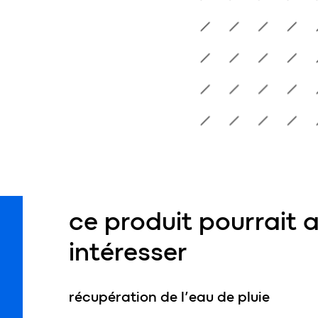
l technique
on 10m³
T01
ce produit pourrait 
intéresser
récupération de l’eau de pluie