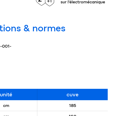
+1
sur l'électromécanique
tions & normes
5-001-
unité
cuve
cm
185