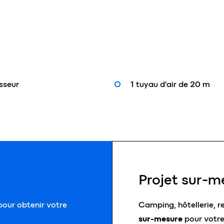
sseur
1 tuyau d'air de 20 m
Projet sur-m
our obtenir votre
Camping, hôtellerie, r
sur-mesure
pour votre