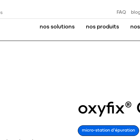
FAQ
blo
es
nos solutions
nos produits
nos
oxyfix®
micro-station d’épuration