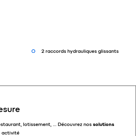
2 raccords hydrauliques glissants
esure
estaurant, lotissement, …
Découvrez nos
solutions
 activité