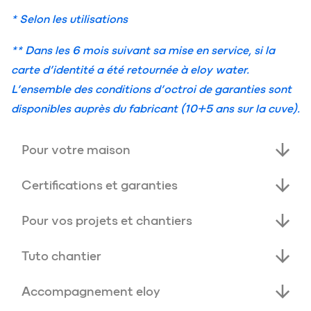
* Selon les utilisations
** Dans les 6 mois suivant sa mise en service, si la
carte d’identité a été retournée à eloy water.
L’ensemble des conditions d’octroi de garanties sont
disponibles auprès du fabricant (10+5 ans sur la cuve).
Pour votre maison
4
filtres compacts
pour un
Certifications et garanties
assainissement qui correspond à
Le filtre compact sans énergie le
votre maison
Pour vos projets et chantiers
plus certifié du marché
Le
filtre compact
x-perc
o
® : le
Tuto chantier
Le filtre-compact x-perco® se passe d’électricité pour
partenaire idéal
pour vos
Depuis 10 ans, le filtre compact x-perco® démontre sa
Vous êtes
installateur
? Envie de
le traitement de vos eaux. Son fonctionnement par
chantiers d’assainissement non
Accompagnement eloy
fiabilité et ses performances en France. Pour le
poser
le nouveau filtre compact
percolation implique une sortie des eaux dans le bas