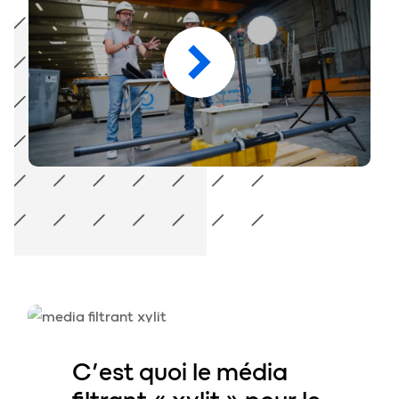
On vous raconte tout ce qu&rsquo;il faut savoir sur le 
C’est qu
o
i le
média