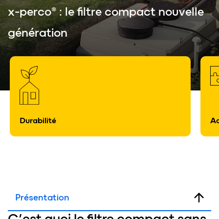
x-perco® : le filtre compact nouvelle
génération
Durabilité
Ad
Présentation
C’est quoi le
filtre compact
sans