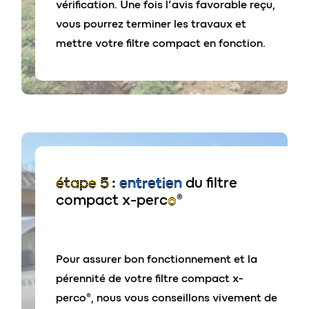
** selon les expériences du terrain
vérification. Une fois l’avis favorable reçu,
vous pourrez terminer les travaux et
*** Dans les 6 mois suivant sa mise en service, si la
mettre votre filtre compact en fonction.
carte d’identité a été retournée à eloy water.
L’ensemble des conditions d’octroi de garanties sont
disponibles auprès du fabricant (10+5 ans sur la cuve
et 10+2 ans sur le média filtrant xylit).
étape 5
:
entretien
du filtre
compact x-perc
o
®
Pour assurer bon fonctionnement et la
pérennité de votre filtre compact x-
perco®, nous vous conseillons vivement de