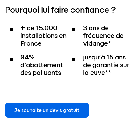
Pourquoi lui faire
confiance
?
+ de
15.000
3 ans
de
installations en
fréquence de
France
vidange*
94%
jusqu’à
15 ans
d’abattement
de garantie sur
des polluants
la cuve**
Je souhaite un devis gratuit