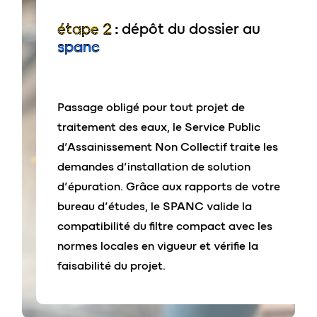
d’évolution
étape 2
:
dépôt du dossier au
15.000 installations en France
spanc
Agréée par le ministère de
l’environnement
Filtre compact le plus certifié du
Passage obligé pour tout projet de
marché
traitement des eaux, le Service Public
x-perc
o
®
multi
d’Assainissement Non Collectif traite les
vos avantages :
demandes d’installation de solution
De 6 à 20 EH
d’épuration. Grâce aux rapports de votre
Des performances démontrées pour
2 cuves en ligne jusqu’à 14 EH
bureau d’études, le SPANC valide la
protéger votre environnement
compatibilité du filtre compact avec les
3 cuves en Y jusqu’à 20 EH
normes locales en vigueur et vérifie la
Entretien simple et peu coûteux
Sortie haute possible avec poste de
faisabilité du projet.
Vidange tous les 3 ans**
relevage externe
Reconnu garantie décennale par les
assureurs