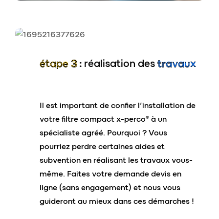
étape 3
:
réalisation des
travaux
x-perc
o
®
roto
ses convictions
:
Version légère en PEHD rotomoulée
Il est important de confier l’installation de
Garantie sans déformation
votre filtre compact x-perco® à un
Résistance à l’écrasement
spécialiste agréé. Pourquoi ? Vous
Produit écoconçu
pourriez perdre certaines aides et
Traitement sans électricité
subvention en réalisant les travaux vous-
Nombre de couvercles limité
même. Faites votre demande devis en
ligne (sans engagement) et nous vous
vos avantages :
guideront au mieux dans ces démarches !
Envie d’en découvrir davantage sur