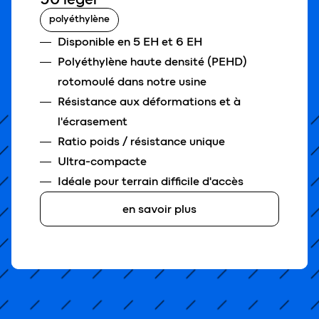
son béton :
Garantie décennale octroyée
polyéthylène
Reconnue par les assureurs
Disponible en 5 EH et 6 EH
béton fibré hautes performances
Polyéthylène haute densité (PEHD)
rotomoulé dans notre usine
pose dans tous les types de sols
Résistance aux déformations et à
résistance au passage des véhicules en
l'écrasement
dessous de 3.5t
Ratio poids / résistance unique
résistance aux sulfates présents dans
Ultra-compacte
vos eaux
Sous une allée de garage ou dans un jardin, l'x-perco
Idéale pour terrain difficile d'accès
s'y fera une (petite) place !
Qualité du Bâtiment (QB)
en savoir plus
vos avantages :
Délivré par Qualibat
possibilité de placement sous un
garage ou une allée
Repère de qualité, de performance et
de fiabilité
adapté à tout type de sol