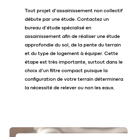
gauche ou à droite de l’entrée des
Tout projet d’assainissement non collectif
eaux)
Parfaite pour les plus petits terrains
débute par une étude. Contactez un
Terrassement réduit et peu invasif
bureau d’étude spécialisé en
Préserve votre terrain pour d’autres
assainissement afin de réaliser une étude
utilisations
approfondie du sol, de la pente du terrain
et du type de logement à équiper. Cette
étape est très importante, surtout dans le
choix d’un filtre compact puisque la
x-perc
o
®
opti
configuration de votre terrain déterminera
la nécessité de relever ou non les eaux.
Exclusivement pour les sorties basses
Possibilité d’ajout d’un poste de
ses performances
:
relevage externe si besoin
Deux regards d’accès de ∅600
Coûts optimisés
Plus de 10 ans d’existence et