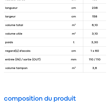
longueur
cm
238
largeur
cm
158
volume total
m³
6,10
volume utile
m³
3,10
poids
t
3,30
regard(s) d'accès
cm
1 x 60
entrée (IN) / sortie (OUT)
mm
110 / 110
volume tampon
m³
3,6
composition du produit