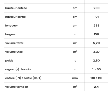
hauteur entrée
cm
200
hauteur sortie
cm
101
longueur
cm
238
largeur
cm
158
volume total
m³
5,20
volume utile
m³
3,37
poids
t
2,80
regard(s) d'accès
cm
1 x 60
entrée (IN) / sortie (OUT)
mm
110 / 110
volume tampon
m³
2,4