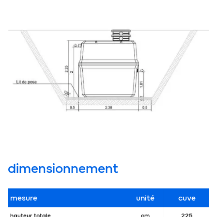
dimensionnement
mesure
unité
cuve
hauteur totale
cm
225