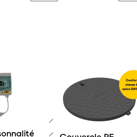
sonnalité
Couvercle PE