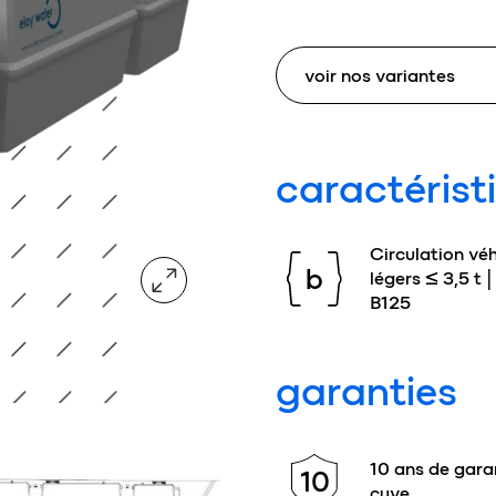
caractérist
Circulation véh
agrandir l'image
b
légers ≤ 3,5 t |
B125
garanties
10 ans de garan
10
cuve