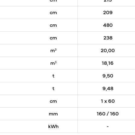
cm
209
cm
480
cm
238
m³
20,00
m³
18,16
t
9,50
t
9,48
cm
1 x 60
mm
160 / 160
kWh
-