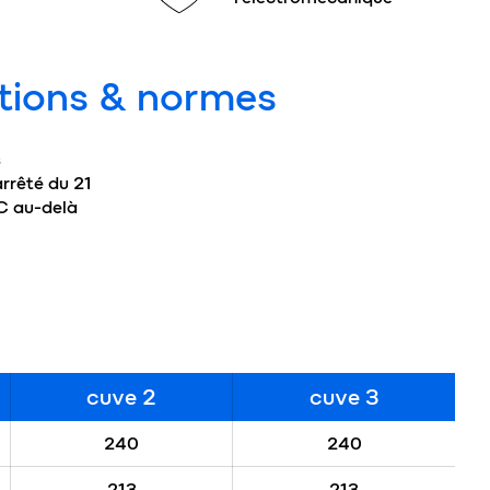
tions & normes
s
arrêté du 21
NC au-delà
cuve 2
cuve 3
240
240
213
213