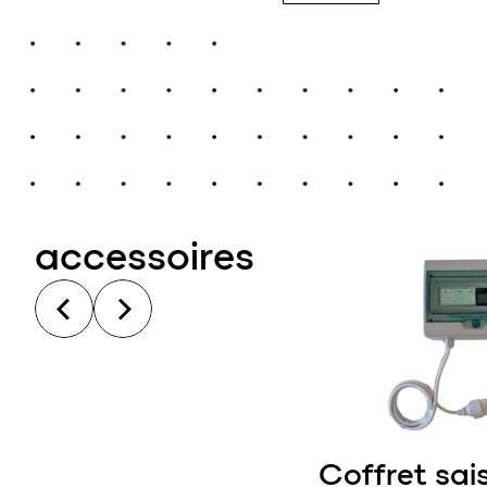
accessoires
Coffret sai
ausse béton 60 x