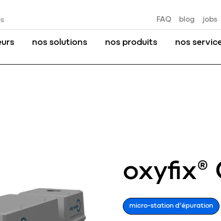
FAQ
blog
jobs
es
eurs
nos solutions
nos produits
nos servic
oxyfix®
micro-station d’épuration