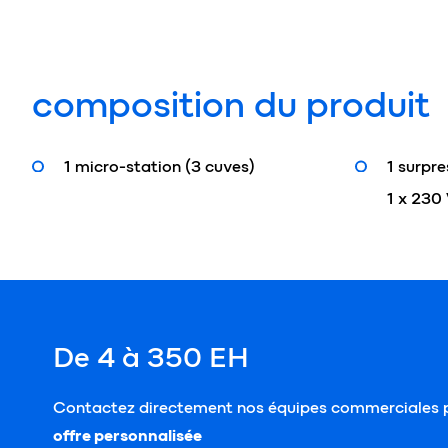
composition du produit
1 micro-station (3 cuves)
1 surpre
1 x 230
De 4 à 350 EH
Contactez directement nos équipes commerciales p
offre personnalisée