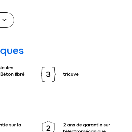
iques
icules
3
 Béton fibré
tricuve
tie sur la
2 ans de garantie sur
2
l'électromécanique