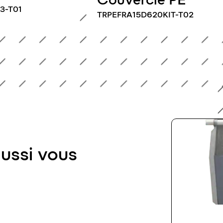
-T01
TRPEFRA15D620KIT-T02
aussi vous