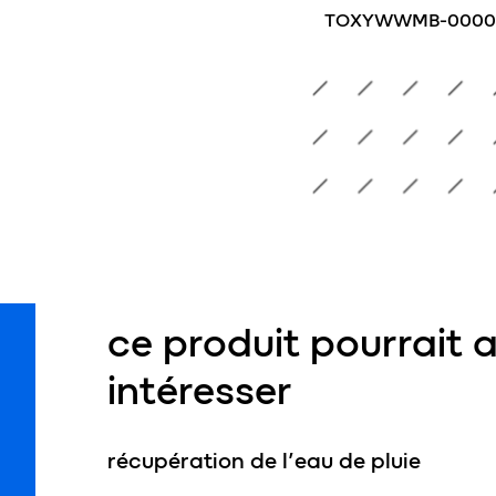
TOXYWWMB-00003
x 30 cm
T606030
ce produit pourrait 
intéresser
récupération de l’eau de pluie