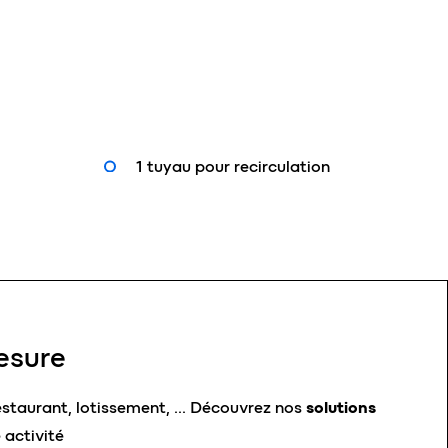
1 tuyau pour recirculation
esure
estaurant, lotissement, …
Découvrez nos
solutions
 activité