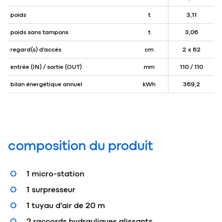
poids
t
3,11
poids sans tampons
t
3,06
regard(s) d'accès
cm
2 x 62
entrée (IN) / sortie (OUT)
mm
110 / 110
bilan énergétique annuel
kWh
369,2
composition du produit
1 micro-station
1 surpresseur
1 tuyau d'air de 20 m
2 raccords hydrauliques glissants