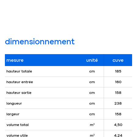
dimensionnement
mesure
unité
cuve
hauteur totale
cm
185
hauteur entrée
cm
160
hauteur sortie
cm
158
longueur
cm
238
largeur
cm
158
volume total
m³
4,50
volume utile
m³
4,24