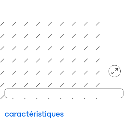
agrandir
caractéristiques