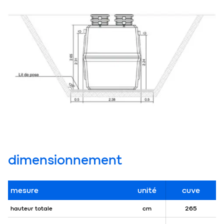
dimensionnement
mesure
unité
cuve
hauteur totale
cm
265