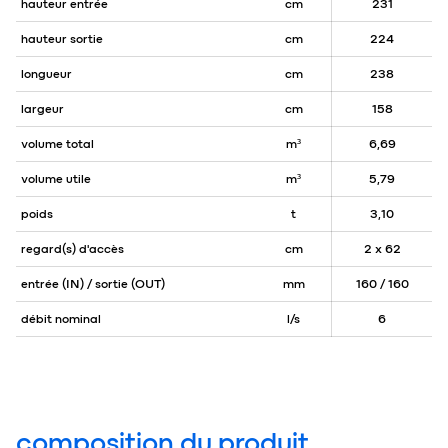
hauteur entrée
cm
231
hauteur sortie
cm
224
longueur
cm
238
largeur
cm
158
volume total
m³
6,69
volume utile
m³
5,79
poids
t
3,10
regard(s) d'accès
cm
2 x 62
entrée (IN) / sortie (OUT)
mm
160 / 160
débit nominal
l/s
6
composition du produit