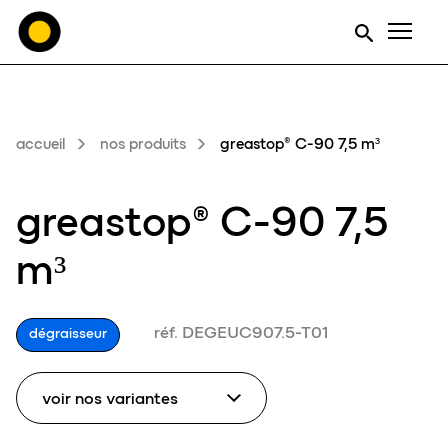
Men
accueil
nos produits
greastop® C-90 7,5 m³
greastop® C-90 7,5
m³
réf. DEGEUC907.5-T01
dégraisseur