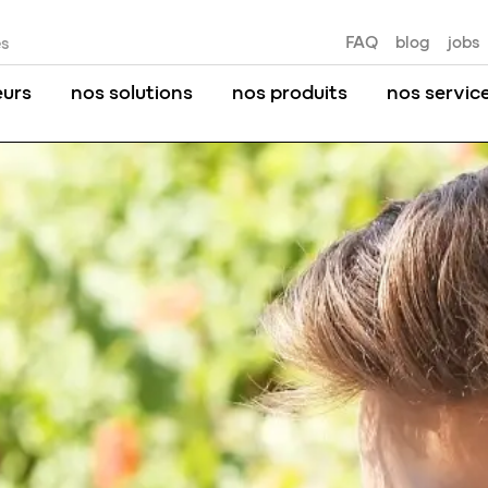
FAQ
blog
jobs
es
eurs
nos solutions
nos produits
nos servic