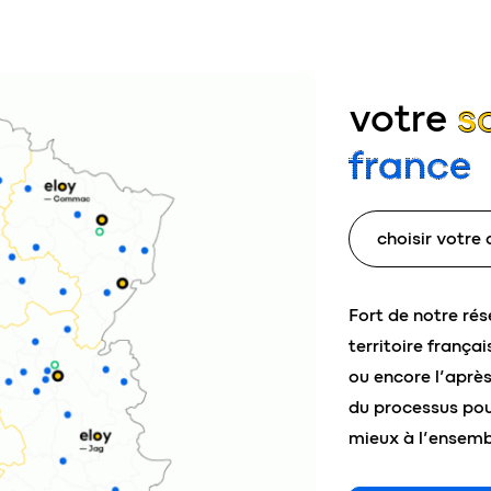
votre
s
france
Fort de notre ré
territoire frança
ou encore l’aprè
du processus pou
mieux à l’ensemb