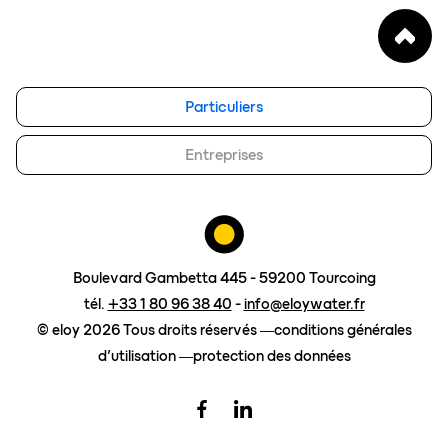
notre vision
FAQ
blog
eloy group
Particuliers
travailler chez eloy
Entreprises
demander un devis
Boulevard Gambetta 445 - 59200 Tourcoing
tél.
+33 1 80 96 38 40
-
info@eloywater.fr
© eloy 2026 Tous droits réservés
conditions générales
d’utilisation
protection des données