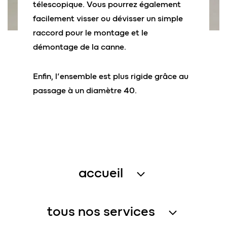
télescopique. Vous pourrez également
facilement visser ou dévisser un simple
raccord
pour le montage et le
démontage de la canne.
Enfin, l’ensemble est plus rigide grâce au
passage à un diamètre 40.
accueil
traitement des eaux usées
tous nos services
récupération de l’eau de pluie