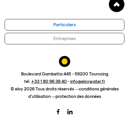
blog
eloy group
Particuliers
travailler chez eloy
Entreprises
demander un devis
Boulevard Gambetta 445 - 59200 Tourcoing
tél.
+33 1 80 96 38 40
-
info@eloywater.fr
© eloy 2026 Tous droits réservés
conditions générales
d’utilisation
protection des données