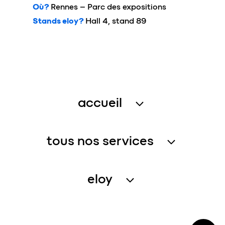
Où ?
Rennes – Parc des expositions
Stands
eloy
?
Hall 4
, stand 89
accueil
traitement des eaux usées
tous nos services
récupération de l’eau de pluie
service assistance
gestion de l’eau – petites collectivités
eloy
service entretien
qui sommes-nous
enregistrer un produit
notre vision
FAQ