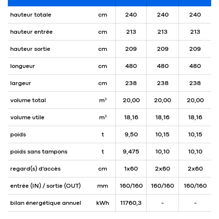
hauteur totale
cm
240
240
240
hauteur entrée
cm
213
213
213
hauteur sortie
cm
209
209
209
longueur
cm
480
480
480
largeur
cm
238
238
238
volume total
m³
20,00
20,00
20,00
volume utile
m³
18,16
18,16
18,16
poids
t
9,50
10,15
10,15
poids sans tampons
t
9,475
10,10
10,10
regard(s) d'accès
cm
1x60
2x60
2x60
entrée (IN) / sortie (OUT)
mm
160/160
160/160
160/160
bilan énergétique annuel
kWh
11760,3
-
-