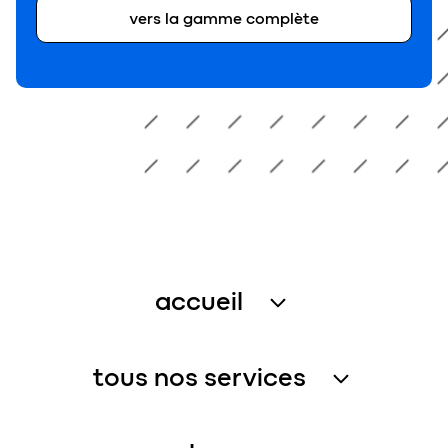
vers la gamme complète
accueil
traitement des eaux usées
tous nos services
récupération de l’eau de pluie
services assistance
gestion de l’eau – petites collectivités