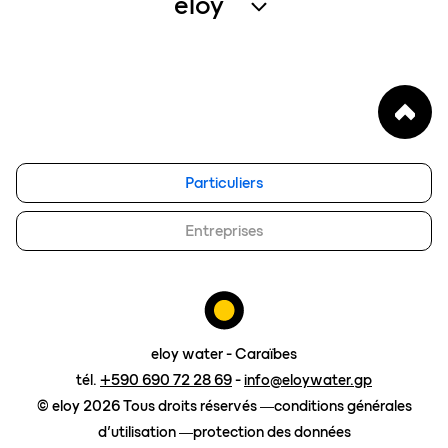
eloy
services entretien
qui sommes-nous
enregistrer un produit
notre vision
FAQ
blog
eloy group
Particuliers
travailler chez eloy
Entreprises
Contact
demander un devis
eloy water - Caraïbes
tél.
+590 690 72 28 69
-
info@eloywater.gp
© eloy 2026 Tous droits réservés
conditions générales
d’utilisation
protection des données