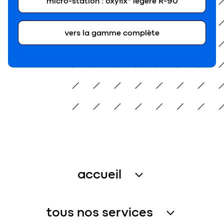
micro-station : oxyfix® légère R-90
vers la gamme complète
accueil
traitement des eaux usées
tous nos services
récupération de l’eau de pluie