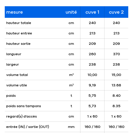
mesure
unité
cuve 1
cuve 2
hauteur totale
cm
240
240
hauteur entrée
cm
213
213
hauteur sortie
cm
209
209
longueur
cm
260
370
largeur
cm
238
238
volume total
m³
10,00
15,00
volume utile
m³
9,19
13.68
poids
t
5,75
8.40
poids sans tampons
t
5,73
8.35
regard(s) d'accès
cm
1 x 60
1 x 60
entrée (IN) / sortie (OUT)
mm
160 / 160
160 / 160