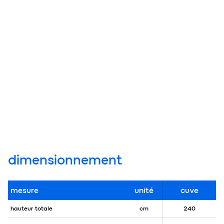
dimensionnement
mesure
unité
cuve
hauteur totale
cm
240