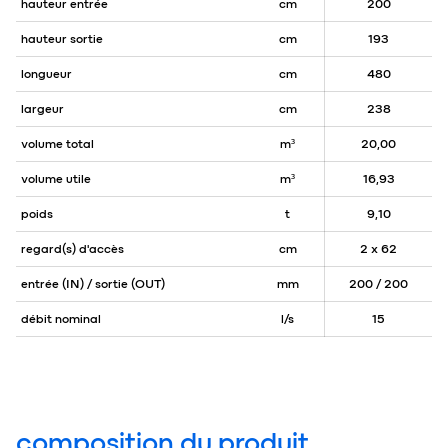
hauteur entrée
cm
200
hauteur sortie
cm
193
longueur
cm
480
largeur
cm
238
volume total
m³
20,00
volume utile
m³
16,93
poids
t
9,10
regard(s) d'accès
cm
2 x 62
entrée (IN) / sortie (OUT)
mm
200 / 200
débit nominal
l/s
15
composition du produit