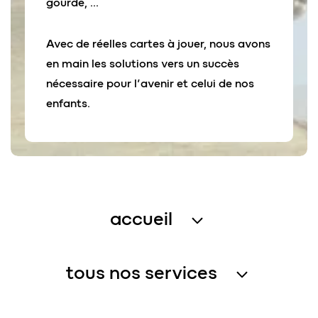
gourde, …
Avec de réelles cartes à jouer, nous avons
en main les solutions vers un succès
nécessaire pour l’avenir et celui de nos
enfants.
accueil
traitement des eaux usées
tous nos services
récupération de l’eau de pluie
services assistance
gestion de l’eau – petites collectivités