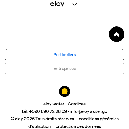
eloy
services entretien
qui sommes-nous
enregistrer un produit
notre vision
FAQ
blog
eloy group
Particuliers
travailler chez eloy
Entreprises
Contact
demander un devis
eloy water - Caraïbes
tél.
+590 690 72 28 69
-
info@eloywater.gp
© eloy 2026 Tous droits réservés
conditions générales
d’utilisation
protection des données