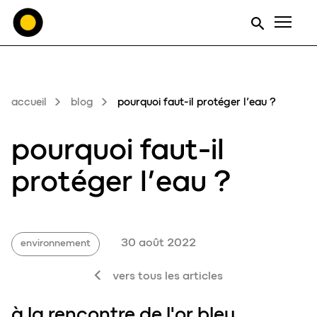
Men
accueil
blog
pourquoi faut-il protéger l’eau ?
pourquoi faut-il
pr
o
téger l’
eau
?
30 août 2022
environnement
vers tous les articles
à la rencontre de l'or bleu