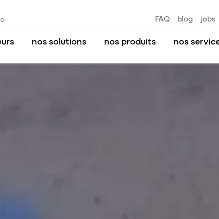
FAQ
blog
jobs
es
eurs
nos solutions
nos produits
nos servic