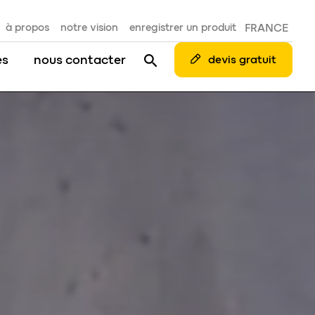
à propos
notre vision
enregistrer un produit
FRANCE
es
nous contacter
devis gratuit