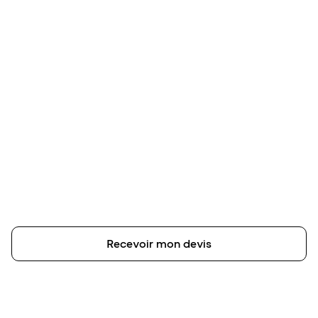
accueil
nouvelle oxyfix légère
oxyfix® R-90 : La
nouvelle
microstation
légère
made in eloy
Recevoir mon devis