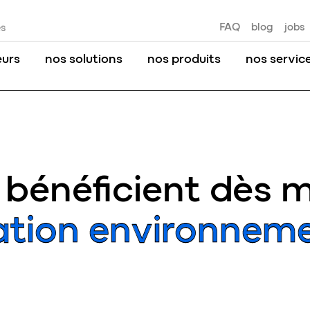
FAQ
blog
jobs
es
eurs
nos solutions
nos produits
nos servic
bénéficient dès 
ration environneme