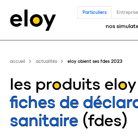
Particuliers
Entrepris
nos simulat
accueil
actualités
eloy obient ses fdes 2023
les
produits eloy
fiches de décla
sanitaire
(fdes)