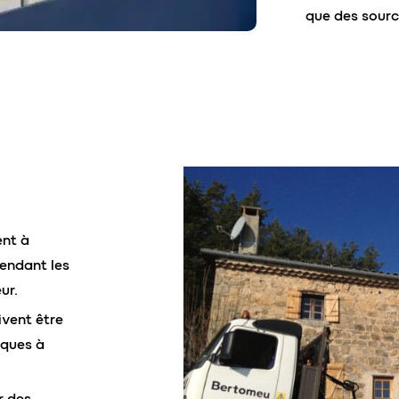
que des sourc
ent à
rendant les
ur.
ivent être
iques à
r des