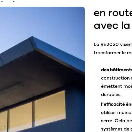
en route
avec l
La RE2020 visent
transformer le m
des bâtiments
construction
émettent moin
durables.
l’efficacité é
utiliser moins
serre. Cela pe
systèmes de c